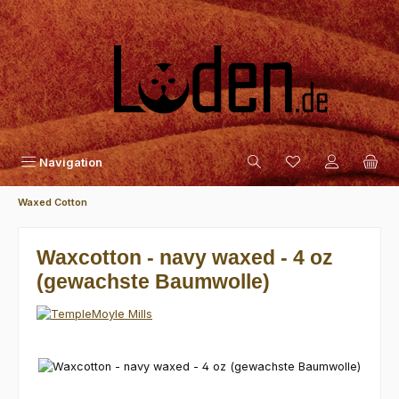
Zum Hauptinhalt springen
Navigation
Waxed Cotton
Waxcotton - navy waxed - 4 oz
(gewachste Baumwolle)
Bildergalerie überspringen