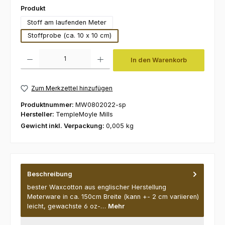
auswählen
Produkt
Stoff am laufenden Meter
Stoffprobe (ca. 10 x 10 cm)
Produkt Anzahl: Gib den gewünschten Wert ein oder benutze die Schaltfl
In den Warenkorb
Zum Merkzettel hinzufügen
Produktnummer:
MW0802022-sp
Hersteller:
TempleMoyle Mills
Gewicht inkl. Verpackung:
0,005 kg
Beschreibung
bester Waxcotton aus englischer Herstellung
Meterware in ca. 150cm Breite (kann +- 2 cm variieren)
leicht, gewachste 6 oz-…
Mehr