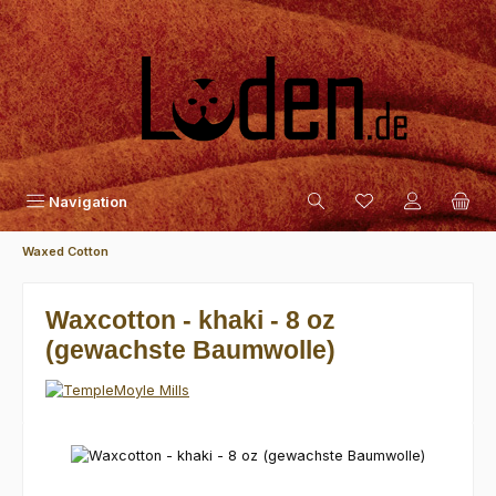
Zum Hauptinhalt springen
Navigation
Waxed Cotton
Waxcotton - khaki - 8 oz
(gewachste Baumwolle)
Bildergalerie überspringen