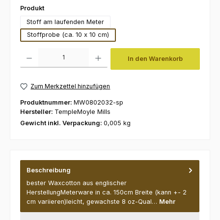
auswählen
Produkt
Stoff am laufenden Meter
Stoffprobe (ca. 10 x 10 cm)
Produkt Anzahl: Gib den gewünschten Wert ein oder benutze die Schaltfl
In den Warenkorb
Zum Merkzettel hinzufügen
Produktnummer:
MW0802032-sp
Hersteller:
TempleMoyle Mills
Gewicht inkl. Verpackung:
0,005 kg
Beschreibung
bester Waxcotton aus englischer
HerstellungMeterware in ca. 150cm Breite (kann +- 2
cm variieren)leicht, gewachste 8 oz-Qual…
Mehr