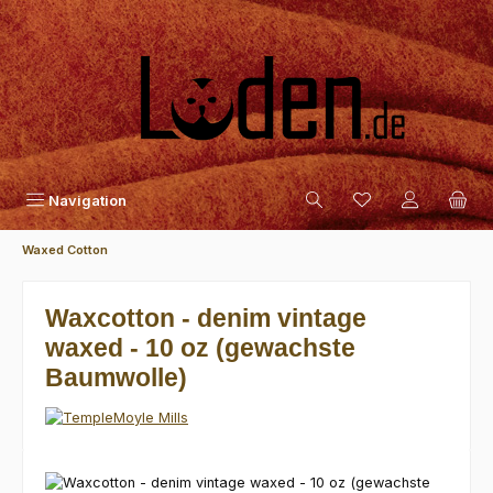
Zum Hauptinhalt springen
Navigation
Waxed Cotton
Waxcotton - denim vintage
waxed - 10 oz (gewachste
Baumwolle)
Bildergalerie überspringen