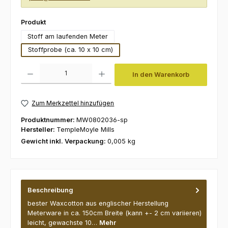
auswählen
Produkt
Stoff am laufenden Meter
Stoffprobe (ca. 10 x 10 cm)
Produkt Anzahl: Gib den gewünschten Wert ein oder benutze die Schaltfl
In den Warenkorb
Zum Merkzettel hinzufügen
Produktnummer:
MW0802036-sp
Hersteller:
TempleMoyle Mills
Gewicht inkl. Verpackung:
0,005 kg
Beschreibung
bester Waxcotton aus englischer Herstellung
Meterware in ca. 150cm Breite (kann +- 2 cm variieren)
leicht, gewachste 10…
Mehr