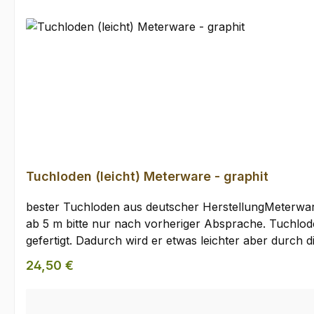
Tuchloden (leicht) Meterware - graphit
bester Tuchloden aus deutscher HerstellungMeterwa
ab 5 m bitte nur nach vorheriger Absprache. Tuchloden (leicht) Meterware, graphitTuch-Loden wird im Vergleich zu Gebirgsloden aus einem etwas feineren Garn
gefertigt. Dadurch wird er etwas leichter aber durch
auswirkt. Er fällt etwas weicher als Gebirgsloden un
Regulärer Preis:
24,50 €
und Rucksäcke. Den Tuchloden verwenden wir selber 
umzusetzen. Der Loden wird aus reiner Schurwolle in 
Outdoorbekleidung.