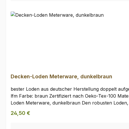
Decken-Loden Meterware, dunkelbraun
bester Loden aus deutscher Herstellung doppelt aufge
lfm Farbe: braun Zertifiziert nach Oeko-Tex-100 Materialzusammensetzung:100% reine SchurwolleMengen ab 5 m bitte nur nach vorheriger Absprache. Decken-
Loden Meterware, dunkelbraun Den robusten Loden, d
damit umzusetzen. Der Loden wird in deutscher Produk
Regulärer Preis:
24,50 €
Stoff für Decken und alle Gegenstände, die gute Wärm