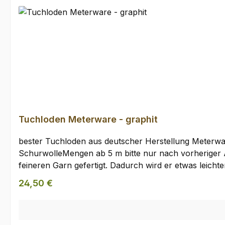
Produktgalerie überspringen
Tuchloden Meterware - graphit
bester Tuchloden aus deutscher Herstellung Meterware in 150cm Breite
SchurwolleMengen ab 5 m bitte nur nach vorheriger Absprache. Tuchloden Meterware, graphit Tuch-Loden wird im Vergleich zu G
feineren Garn gefertigt. Dadurch wird er etwas leich
Eigenschaften auswirkt. Er fällt etwas weicher als 
Regulärer Preis:
24,50 €
leichtere Taschen und Rucksäcke. Den Tuchloden ver
eigenen Ideen damit umzusetzen. Der Loden wird aus re
und Outdoorbekleidung.