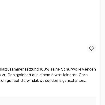
aterialzusammensetzung:100% reine SchurwolleMengen
 sich gut auf die windabweisenden Eigenschaften
jacken, Lodenhosen oder auch etwas leichtere Taschen
 Meterware kaufen, um Ihre eigenen Ideen damit
ität. Der optimale Stoff für Jagd- und