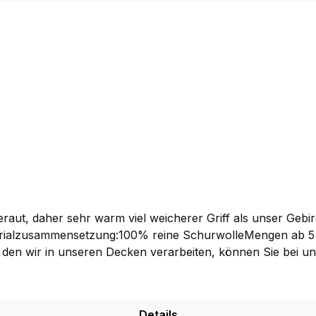
raut, daher sehr warm viel weicherer Griff als unser Geb
en wir in unseren Decken verarbeiten, können Sie bei un
tion hergestellt. Er ist stabil und durch seine doppelt a
eeigenschaften mitbringen sollen.
Details