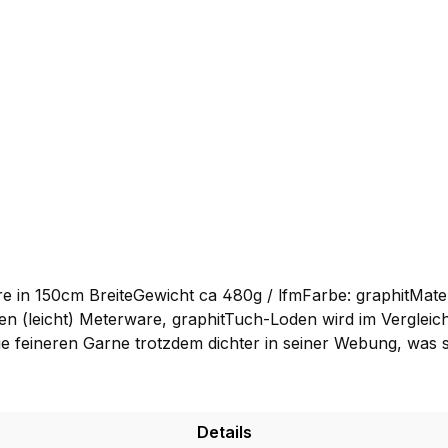
re in 150cm BreiteGewicht ca 480g / lfmFarbe: graphitM
 die feineren Garne trotzdem dichter in seiner Webung, was
d eignet sich dadurch besonders für Bekleidung wie Loden
bevorzugt für unsere Jacken. Sie können ihn bei uns als
deutscher Produktion hergestellt und ist von höchster Qual
Details