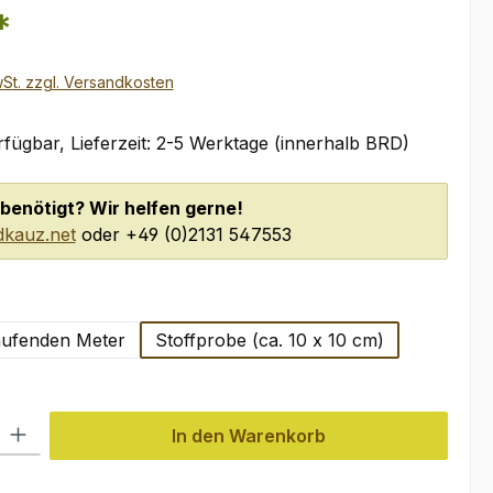
*
wSt. zzgl. Versandkosten
fügbar, Lieferzeit: 2-5 Werktage (innerhalb BRD)
benötigt? Wir helfen gerne!
kauz.net
oder +49 (0)2131 547553
wählen
aufenden Meter
Stoffprobe (ca. 10 x 10 cm)
l: Gib den gewünschten Wert ein oder benutze die Schaltflächen um
In den Warenkorb