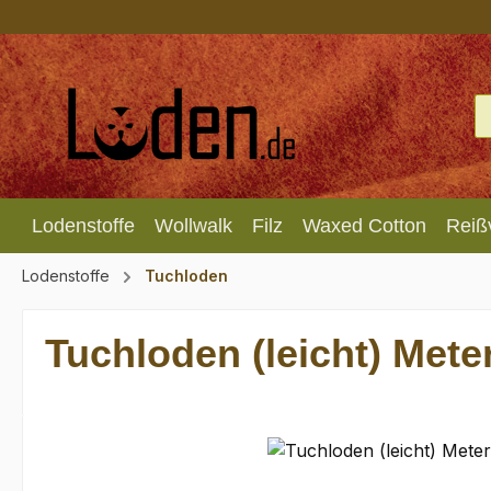
m Hauptinhalt springen
Zur Suche springen
Zur Hauptnavigation springen
Lodenstoffe
Wollwalk
Filz
Waxed Cotton
Reiß
Lodenstoffe
Tuchloden
Tuchloden (leicht) Mete
Bildergalerie überspringen