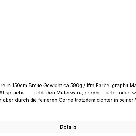
 Gewicht ca 580g / lfm Farbe: graphit Materialzusammensetzung:100% reine
ebirgsloden aus einem etwas
ter aber durch die feineren Garne trotzdem dichter in sein
Gebirgsloden und eignet sich dadurch besonders für Beklei
wenden wir selber bevorzugt für unsere Jacken. Sie könn
iner Schurwolle in deutscher Produktion hergestellt und i
Details