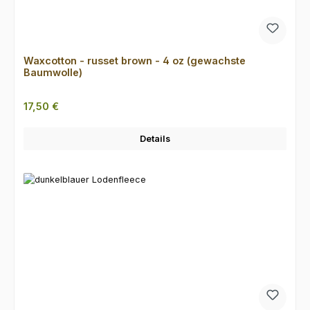
Waxcotton - russet brown - 4 oz (gewachste
Baumwolle)
Regulärer Preis:
17,50 €
Details