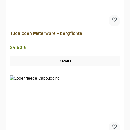
Tuchloden Meterware - bergfichte
Regulärer Preis:
24,50 €
Details