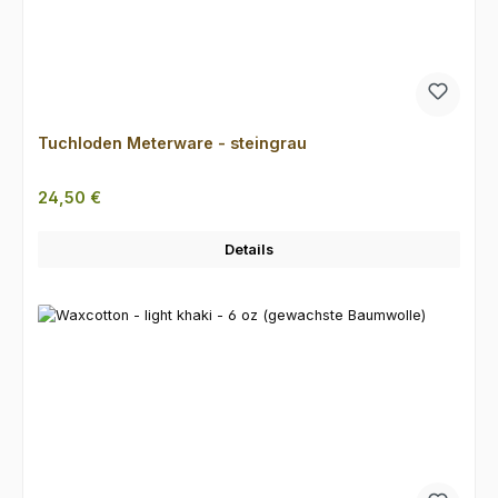
Tuchloden Meterware - steingrau
Regulärer Preis:
24,50 €
Details