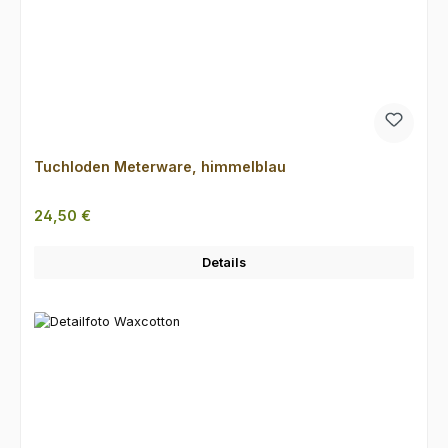
Tuchloden Meterware, himmelblau
Regulärer Preis:
24,50 €
Details