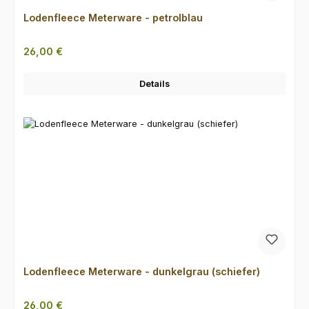
Lodenfleece Meterware - petrolblau
Regulärer Preis:
26,00 €
Details
Lodenfleece Meterware - dunkelgrau (schiefer)
Regulärer Preis:
26,00 €