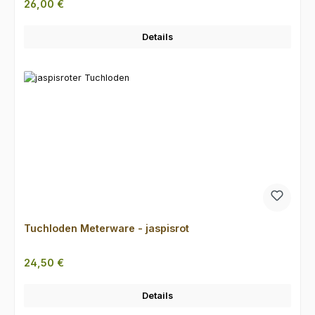
Regulärer Preis:
26,00 €
Details
Tuchloden Meterware - jaspisrot
Regulärer Preis:
24,50 €
Details