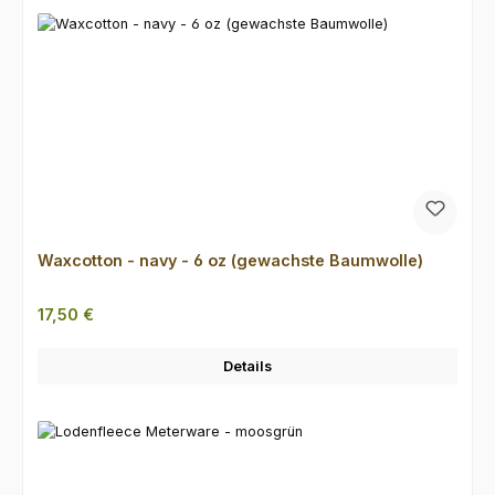
Waxcotton - navy - 6 oz (gewachste Baumwolle)
Regulärer Preis:
17,50 €
Details