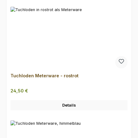
Tuchloden Meterware - rostrot
Regulärer Preis:
24,50 €
Details