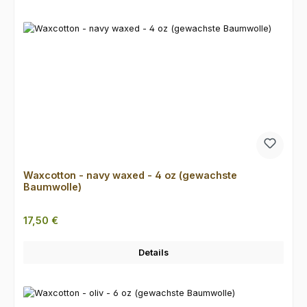
Waxcotton - navy waxed - 4 oz (gewachste
Baumwolle)
Regulärer Preis:
17,50 €
Details