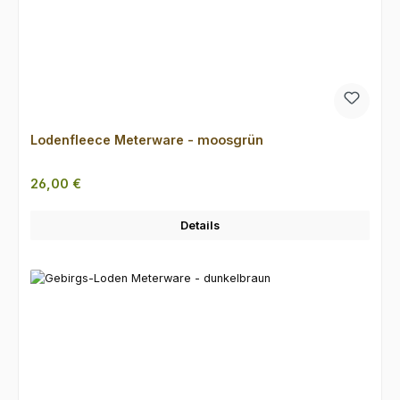
Lodenfleece Meterware - moosgrün
Regulärer Preis:
26,00 €
Details