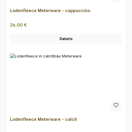
Lodenfleece Meterware - cappuccino
Regulärer Preis:
26,00 €
Details
Lodenfleece Meterware - calcit