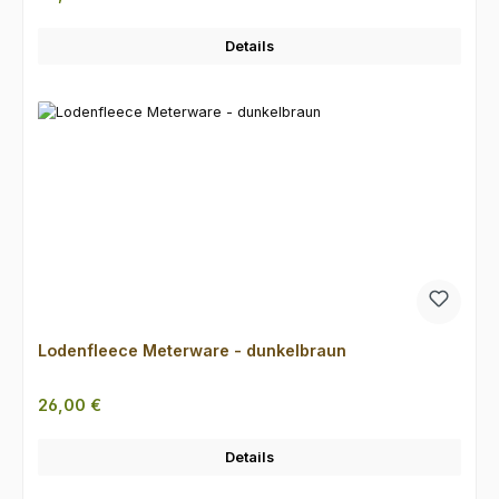
Details
Lodenfleece Meterware - dunkelbraun
Regulärer Preis:
26,00 €
Details