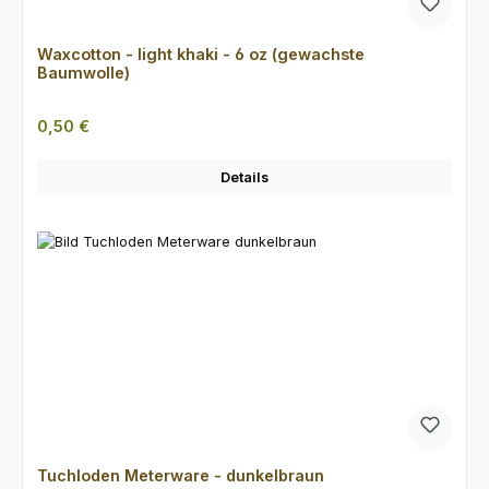
Waxcotton - light khaki - 6 oz (gewachste
Baumwolle)
Regulärer Preis:
0,50 €
Details
Tuchloden Meterware - dunkelbraun