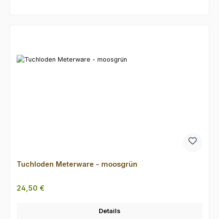
Produktgalerie überspringen
Tuchloden Meterware - moosgrün
Regulärer Preis:
24,50 €
Details