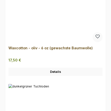
Waxcotton - oliv - 6 oz (gewachste Baumwolle)
Regulärer Preis:
17,50 €
Details