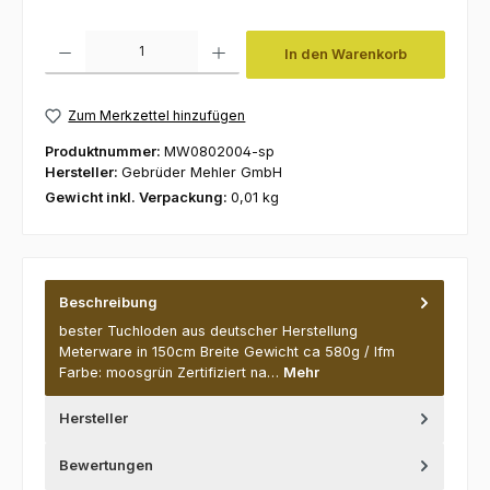
Produkt Anzahl: Gib den gewünschten Wert ein oder benutze die Schaltfl
In den Warenkorb
Zum Merkzettel hinzufügen
Produktnummer:
MW0802004-sp
Hersteller:
Gebrüder Mehler GmbH
Gewicht inkl. Verpackung:
0,01 kg
Beschreibung
bester Tuchloden aus deutscher Herstellung
Meterware in 150cm Breite Gewicht ca 580g / lfm
Farbe: moosgrün Zertifiziert na…
Mehr
Hersteller
Bewertungen