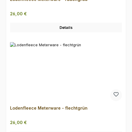
Regulärer Preis:
26,00 €
Details
Lodenfleece Meterware - flechtgrün
Regulärer Preis:
26,00 €