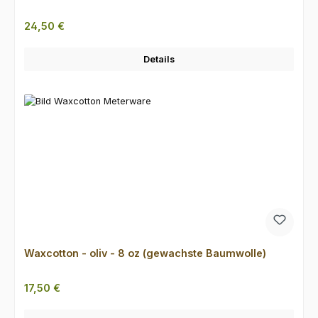
Regulärer Preis:
24,50 €
Details
Waxcotton - oliv - 8 oz (gewachste Baumwolle)
Regulärer Preis:
17,50 €