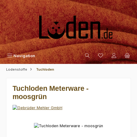
Zum Hauptinhalt springen
Navigation
Lodenstoffe
Tuchloden
Tuchloden Meterware -
moosgrün
Bildergalerie überspringen