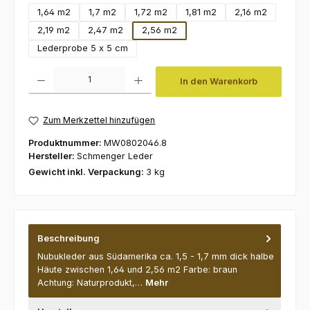
1,64 m2
1,7 m2
1,72 m2
1,81 m2
2,16 m2
2,19 m2
2,47 m2
2,56 m2
Lederprobe 5 x 5 cm
Produkt Anzahl: Gib den gewünschten Wert ein oder benutze die Schaltfl
In den Warenkorb
Zum Merkzettel hinzufügen
Produktnummer:
MW0802046.8
Hersteller:
Schmenger Leder
Gewicht inkl. Verpackung:
3 kg
Beschreibung
Nubukleder aus Südamerika ca. 1,5 - 1,7 mm dick halbe
Häute zwischen 1,64 und 2,56 m2 Farbe: braun
Achtung: Naturprodukt,…
Mehr