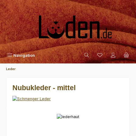
Zum Hauptinhalt springen
Navigation
Leder
Nubukleder - mittel
Bildergalerie überspringen