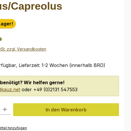
us/Capreolus
Lager!
*
wSt. zzgl. Versandkosten
fügbar, Lieferzeit: 1-2 Wochen (innerhalb BRD)
benötigt? Wir helfen gerne!
kauz.net
oder +49 (0)2131 547553
l: Gib den gewünschten Wert ein oder benutze die Schaltflächen um
In den Warenkorb
ttel hinzufügen