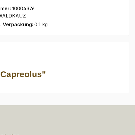
mmer:
10004376
WALDKAUZ
l. Verpackung:
0,1 kg
/Capreolus"