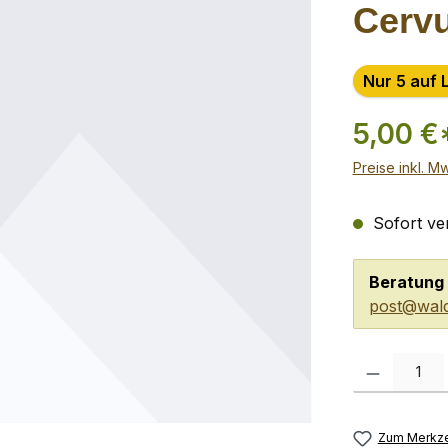
Cerv
Nur 5 auf 
5,00 €
Preise inkl. M
Sofort ver
Beratung 
post@wald
Produkt Anzah
Zum Merkze