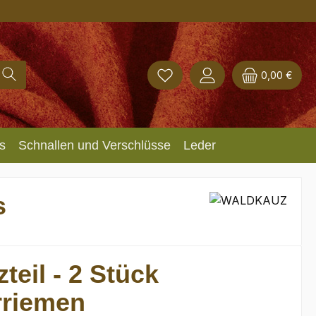
0,00 €
s
Schnallen und Verschlüsse
Leder
s
zteil - 2 Stück
rriemen