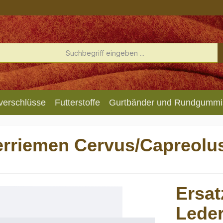
verschlüsse
Futterstoffe
Gurtbänder und Rundgummi
derriemen Cervus/Capreolu
Ersat
Lede