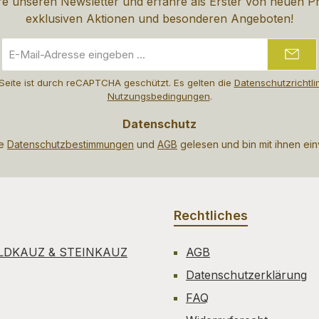
e unseren Newsletter und erfahre als Erster von neuen P
exklusiven Aktionen und besonderen Angeboten!
E-
Mail-
Adresse
Seite ist durch reCAPTCHA geschützt. Es gelten die
Datenschutzrichtli
*
Nutzungsbedingungen
.
Datenschutz
ie
Datenschutzbestimmungen
und
AGB
gelesen und bin mit ihnen ei
Rechtliches
LDKAUZ & STEINKAUZ
AGB
Datenschutzerklärung
FAQ