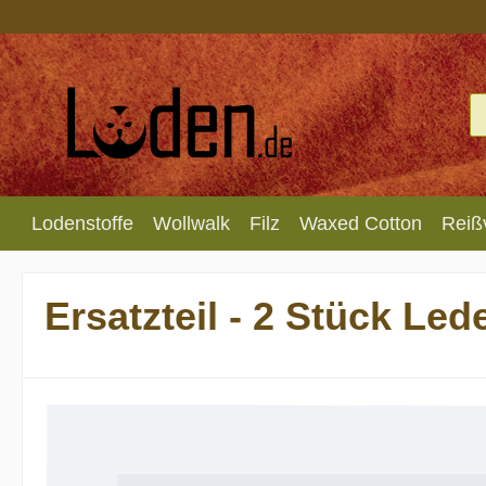
m Hauptinhalt springen
Zur Suche springen
Zur Hauptnavigation springen
Lodenstoffe
Wollwalk
Filz
Waxed Cotton
Reiß
Ersatzteil - 2 Stück Le
Bildergalerie überspringen