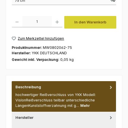
Produkt Anzahl: Gib den gewünschten Wert ein oder benutze die Schaltfl
In den Warenkorb
Zum Merkzettel hinzufügen
Produktnummer:
MW0802062-75
Hersteller:
YKK DEUTSCHLAND
Gewicht inkl. Verpackung:
0,05 kg
Beschreibung
hochwertiger Reißverschluss von YKK Modell:
VislonReißverschluss teilbar unterschiedliche
LängenKunststoffverzahnung mit g…
Mehr
Hersteller