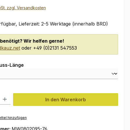
wSt. zzgl. Versandkosten
fügbar, Lieferzeit: 2-5 Werktage (innerhalb BRD)
benötigt? Wir helfen gerne!
kauz.net
oder +49 (0)2131 547553
auswählen
luss-Länge
l: Gib den gewünschten Wert ein oder benutze die Schaltflächen um
In den Warenkorb
ttel hinzufügen
mmer:
MW0802095-76