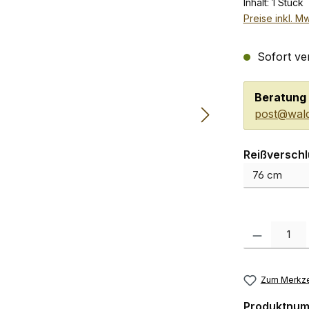
Inhalt:
1 Stück
Preise inkl. M
Sofort ver
Beratung 
post@wald
Reißversch
Produkt Anzah
Zum Merkze
Produktnu