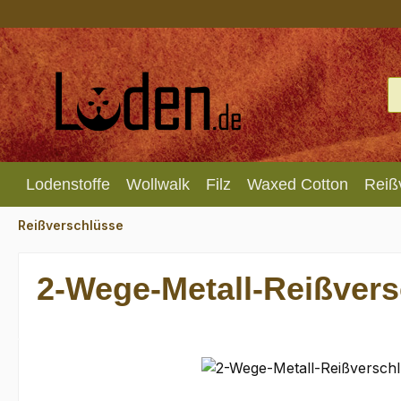
m Hauptinhalt springen
Zur Suche springen
Zur Hauptnavigation springen
Lodenstoffe
Wollwalk
Filz
Waxed Cotton
Reiß
Reißverschlüsse
2-Wege-Metall-Reißvers
Bildergalerie überspringen