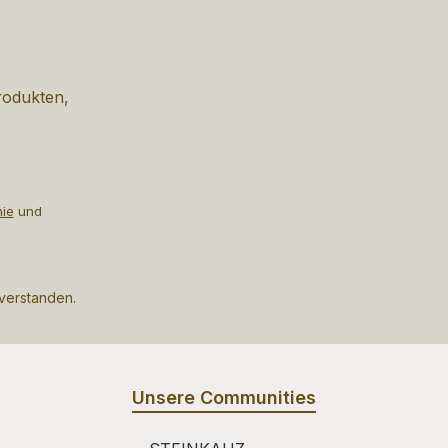
rodukten,
nie
und
nverstanden.
Unsere Communities