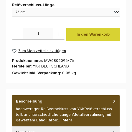
auswählen
Reißverschluss-Länge
Produkt Anzahl: Gib den gewünschten Wert ein oder benutze die Schaltfl
In den Warenkorb
Zum Merkzettel hinzufügen
Produktnummer:
MW0802096-76
Hersteller:
YKK DEUTSCHLAND
Gewicht inkl. Verpackung:
0,05 kg
Beschreibung
hochwertiger Reißverschluss von YKKReißverschluss
teilbar unterschiedliche LängenMetallverzahnung mit
gewebtem Band Farbe:…
Mehr